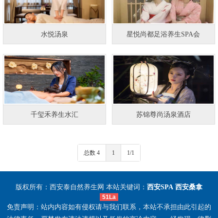
水悦汤泉
星悦尚都足浴养生SPA会
千玺禾养生水汇
苏锦尊尚汤泉酒店
总数 4
1
1/1
版权所有：西安泰自然养生网 本站关键词：
西安SPA
西安桑拿
51La
免责声明：站内内容如有侵权请与我们联系，本站不承担由此引起的