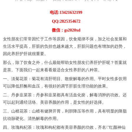
电话:13421632199
QQ:2825354672
微信：gs2020xd
女性朋友们常常因忙于工作等原因，饮食规律不保，加之社会发展和
生活水平提高，肝脏的负担也越来越大，肝脏问题也有增加的趋势，
因此养肝护肝就很重要。
那么，除了饮食之外，什么最能帮助女性朋友们养肝护肝呢？答案就
是茶。下面我们一起来看看最适合女性养肝的八种茶。
一、淡菊花茶：菊花有清肝明目、散瘀解毒的作用。平时女性多饮用
可以降低肝酶和血压，有很好的调节肝脏生理功能的效果。
二、丹参韭菜茶：丹参和韭菜都具有活血化瘀，解毒消肿的功效。还
可以起到通经活络、美容养颜的作用，是女性的好选择。
三、山楂花茶：山楂有健脾开胃，利胆降压等作用，具有明显的降脂
抗动脉硬化、清热解毒的作用。
四、玫瑰枸杞茶：玫瑰和枸杞都有美容养颜的功效，齐名\"红颜神仙