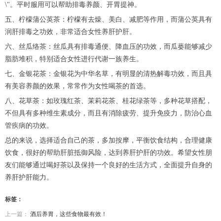
\"。平时服用可以帮助排毒养颜、开胃提神。
五、柠檬蒲公英茶：柠檬有去燥、美白、减肥等作用，而蒲公英具有
润肝排毒之功效，非常适合女性养肝护肝。
六、丝瓜络茶：丝瓜具有排毒通便、降血压的功效，而瓜蒌能够减少
脂肪堆积，特别适合女性进行代谢一族养生。
七、金银花茶：金银花为中华名草，有明显的清热解毒功效，而且具
有美容养颜的效果，常常作为女性喝茶的首选。
八、花草茶：如玫瑰红茶、茉莉花茶、桂花绿茶等，多种花草搭配，
不但具有多种维生素成分，而且有消除疲劳、提升免疫力，防治心血
管疾病的功效。
总的来说，选择适合自己的茶，多加按摩，平衡饮食结构，合理健康
饮食，很好的帮助肝脏抵御风险，达到养肝护肝的功效。希望女性朋
友们能够通过喝好茶以及保持一个良好的生活方式，全面提升自身的
养肝护肝能力。
标签：
上一篇：
酒后养胃，这些食物最有效！